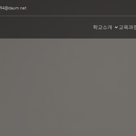
94@daum.net
학교소개
교육과