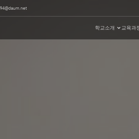
94@daum.net
학교소개
교육과