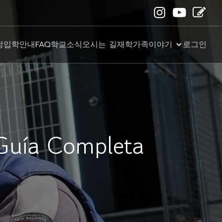
정
입학안내
FAQ
학교소식
오시는 길
재학가족이야기
로그인
 Guía Completa