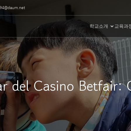
94@daum.net
학교소개
교육과
r del Casino Betfair: