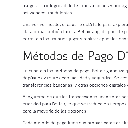
asegurar la integridad de las transacciones y proteg
actividades fraudulentas.
Una vez verificado, el usuario está listo para explora
plataforma también facilita Betfair app, disponible p
permite a los usuarios jugar y realizar apuestas desd
Métodos de Pago Di
En cuanto a los métodos de pago, Betfair garantiza 
depósitos y retiros con facilidad y seguridad. Se ace
transferencias bancarias, y otras opciones digitales 
Asegurarse de que las transacciones financieras se
prioridad para Betfair, lo que se traduce en tiempo
para la mayoría de las opciones.
Cada método de pago tiene sus propias característica