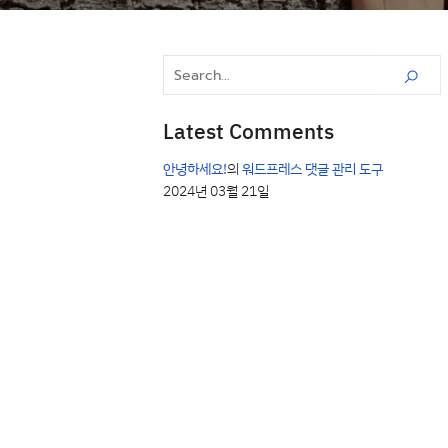
Latest Comments
안녕하세요!
의
워드프레스 댓글 관리 도구
2024년 03월 21일