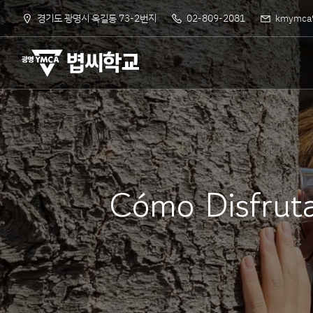
경기도 광명시 옥길동 73-2번지
02-809-2081
kmymca
Cómo Disfruta