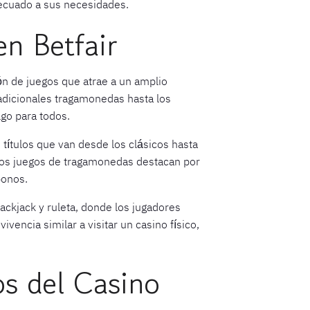
adecuado a sus necesidades.
en Betfair
ión de juegos que atrae a un amplio
adicionales tragamonedas hasta los
lgo para todos.
 títulos que van desde los clásicos hasta
Los juegos de tragamonedas destacan por
bonos.
lackjack y ruleta, donde los jugadores
vencia similar a visitar un casino físico,
s del Casino