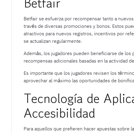
Betfair
Betfair se esfuerza por recompensar tanto a nuevos 
través de diversas promociones y bonos. Estos pue
atractivos para nuevos registros, incentivos por re
se actualizan regularmente.
Además, los jugadores pueden beneficiarse de los 
recompensas adicionales basadas en la actividad de 
Es importante que los jugadores revisen los términ
aprovechar al máximo las oportunidades de bonificac
Tecnología de Aplic
Accesibilidad
Para aquellos que prefieren hacer apuestas sobre la