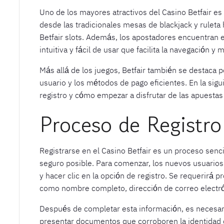
Uno de los mayores atractivos del Casino Betfair es
desde las tradicionales mesas de blackjack y rulet
Betfair slots. Además, los apostadores encuentran en
intuitiva y fácil de usar que facilita la navegación y 
Más allá de los juegos, Betfair también se destaca p
usuario y los métodos de pago eficientes. En la sig
registro y cómo empezar a disfrutar de las apuestas
Proceso de Registro
Registrarse en el Casino Betfair es un proceso senc
seguro posible. Para comenzar, los nuevos usuarios de
y hacer clic en la opción de registro. Se requerirá 
como nombre completo, dirección de correo electrón
Después de completar esta información, es necesario
presentar documentos que corroboren la identidad d