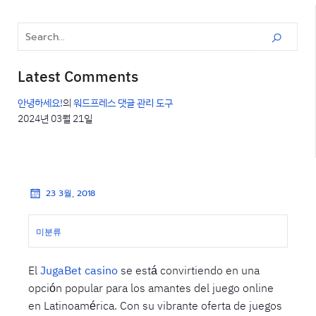
Latest Comments
안녕하세요!
의
워드프레스 댓글 관리 도구
2024년 03월 21일
23 3월, 2018
미분류
El
JugaBet casino
se está convirtiendo en una
opción popular para los amantes del juego online
en Latinoamérica. Con su vibrante oferta de juegos