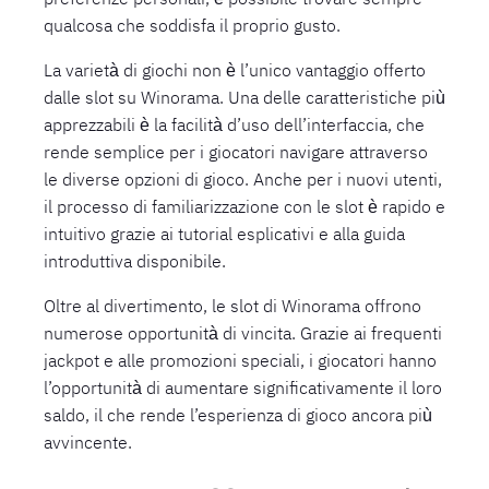
qualcosa che soddisfa il proprio gusto.
La varietà di giochi non è l’unico vantaggio offerto
dalle slot su Winorama. Una delle caratteristiche più
apprezzabili è la facilità d’uso dell’interfaccia, che
rende semplice per i giocatori navigare attraverso
le diverse opzioni di gioco. Anche per i nuovi utenti,
il processo di familiarizzazione con le slot è rapido e
intuitivo grazie ai tutorial esplicativi e alla guida
introduttiva disponibile.
Oltre al divertimento, le slot di Winorama offrono
numerose opportunità di vincita. Grazie ai frequenti
jackpot e alle promozioni speciali, i giocatori hanno
l’opportunità di aumentare significativamente il loro
saldo, il che rende l’esperienza di gioco ancora più
avvincente.