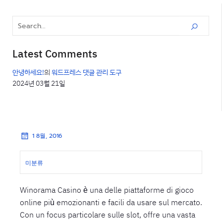
Latest Comments
안녕하세요!
의
워드프레스 댓글 관리 도구
2024년 03월 21일
1 8월, 2016
미분류
Winorama Casino è una delle piattaforme di gioco
online più emozionanti e facili da usare sul mercato.
Con un focus particolare sulle slot, offre una vasta