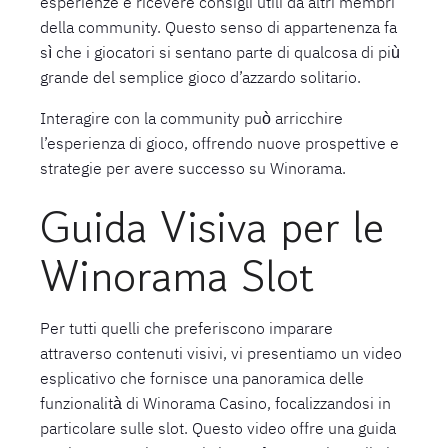
esperienze e ricevere consigli utili da altri membri
della community. Questo senso di appartenenza fa
sì che i giocatori si sentano parte di qualcosa di più
grande del semplice gioco d’azzardo solitario.
Interagire con la community può arricchire
l’esperienza di gioco, offrendo nuove prospettive e
strategie per avere successo su Winorama.
Guida Visiva per le
Winorama Slot
Per tutti quelli che preferiscono imparare
attraverso contenuti visivi, vi presentiamo un video
esplicativo che fornisce una panoramica delle
funzionalità di Winorama Casino, focalizzandosi in
particolare sulle slot. Questo video offre una guida