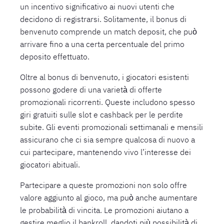
un incentivo significativo ai nuovi utenti che
decidono di registrarsi. Solitamente, il bonus di
benvenuto comprende un match deposit, che può
arrivare fino a una certa percentuale del primo
deposito effettuato.
Oltre al bonus di benvenuto, i giocatori esistenti
possono godere di una varietà di offerte
promozionali ricorrenti. Queste includono spesso
giri gratuiti sulle slot e cashback per le perdite
subite. Gli eventi promozionali settimanali e mensili
assicurano che ci sia sempre qualcosa di nuovo a
cui partecipare, mantenendo vivo l’interesse dei
giocatori abituali.
Partecipare a queste promozioni non solo offre
valore aggiunto al gioco, ma può anche aumentare
le probabilità di vincita. Le promozioni aiutano a
gestire meglio il bankroll, dandoti più possibilità di