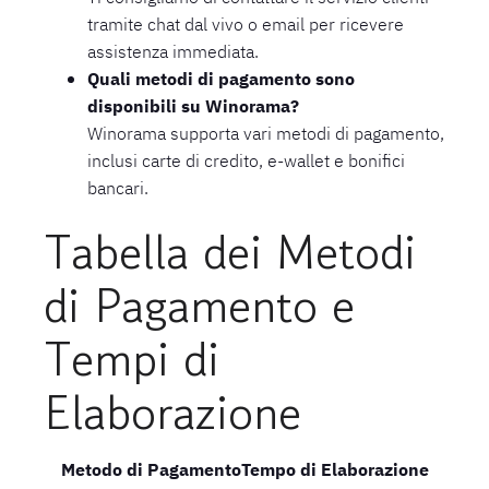
tramite chat dal vivo o email per ricevere
assistenza immediata.
Quali metodi di pagamento sono
disponibili su Winorama?
Winorama supporta vari metodi di pagamento,
inclusi carte di credito, e-wallet e bonifici
bancari.
Tabella dei Metodi
di Pagamento e
Tempi di
Elaborazione
Metodo di Pagamento
Tempo di Elaborazione