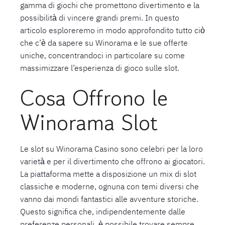
gamma di giochi che promettono divertimento e la
possibilità di vincere grandi premi. In questo
articolo esploreremo in modo approfondito tutto ciò
che c’è da sapere su Winorama e le sue offerte
uniche, concentrandoci in particolare su come
massimizzare l’esperienza di gioco sulle slot.
Cosa Offrono le
Winorama Slot
Le slot su Winorama Casino sono celebri per la loro
varietà e per il divertimento che offrono ai giocatori.
La piattaforma mette a disposizione un mix di slot
classiche e moderne, ognuna con temi diversi che
vanno dai mondi fantastici alle avventure storiche.
Questo significa che, indipendentemente dalle
preferenze personali, è possibile trovare sempre