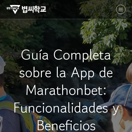
Guía Completa
sobre la App de
Marathonbet:
Funcionalidades y
Beneficios