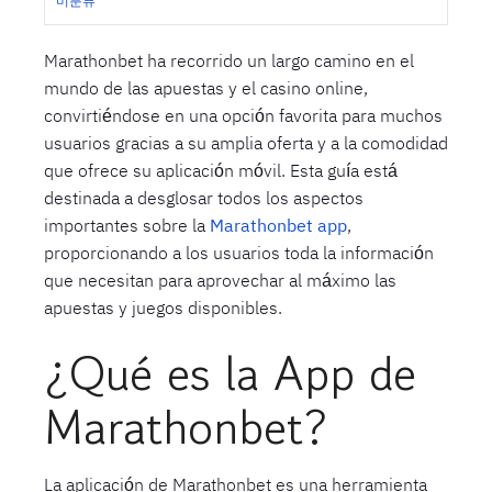
미분류
Marathonbet ha recorrido un largo camino en el
mundo de las apuestas y el casino online,
convirtiéndose en una opción favorita para muchos
usuarios gracias a su amplia oferta y a la comodidad
que ofrece su aplicación móvil. Esta guía está
destinada a desglosar todos los aspectos
importantes sobre la
Marathonbet app
,
proporcionando a los usuarios toda la información
que necesitan para aprovechar al máximo las
apuestas y juegos disponibles.
¿Qué es la App de
Marathonbet?
La aplicación de Marathonbet es una herramienta