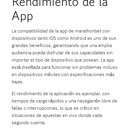
Rendimiento de la
App
La compatibilidad de la app de marathonbet con
dispositivos tanto iOS como Android es uno de sus
grandes beneficios, garantizando que una amplia
audiencia pueda disfrutar de sus capacidades sin
importar el tipo de dispositivo que posean. La app
está diseñada para funcionar sin problemas incluso
en dispositivos móviles con especificaciones más
bajas.
El rendimiento de la aplicación es ejemplar, con
tiempos de carga rápidos y una navegación libre de
fallas o interrupciones, lo que es crítico en
situaciones de apuestas en vivo donde cada
segundo cuenta.