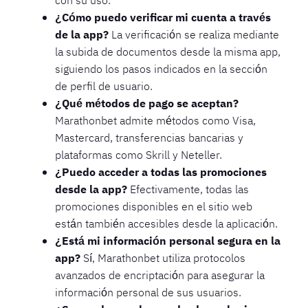
con su uso.
¿Cómo puedo verificar mi cuenta a través
de la app?
La verificación se realiza mediante
la subida de documentos desde la misma app,
siguiendo los pasos indicados en la sección
de perfil de usuario.
¿Qué métodos de pago se aceptan?
Marathonbet admite métodos como Visa,
Mastercard, transferencias bancarias y
plataformas como Skrill y Neteller.
¿Puedo acceder a todas las promociones
desde la app?
Efectivamente, todas las
promociones disponibles en el sitio web
están también accesibles desde la aplicación.
¿Está mi información personal segura en la
app?
Sí, Marathonbet utiliza protocolos
avanzados de encriptación para asegurar la
información personal de sus usuarios.