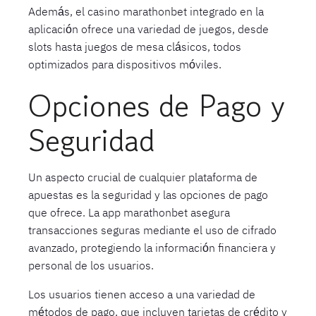
Además, el casino marathonbet integrado en la
aplicación ofrece una variedad de juegos, desde
slots hasta juegos de mesa clásicos, todos
optimizados para dispositivos móviles.
Opciones de Pago y
Seguridad
Un aspecto crucial de cualquier plataforma de
apuestas es la seguridad y las opciones de pago
que ofrece. La app marathonbet asegura
transacciones seguras mediante el uso de cifrado
avanzado, protegiendo la información financiera y
personal de los usuarios.
Los usuarios tienen acceso a una variedad de
métodos de pago, que incluyen tarjetas de crédito y