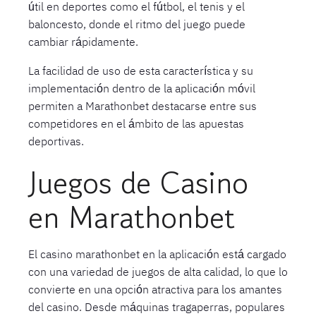
útil en deportes como el fútbol, el tenis y el
baloncesto, donde el ritmo del juego puede
cambiar rápidamente.
La facilidad de uso de esta característica y su
implementación dentro de la aplicación móvil
permiten a Marathonbet destacarse entre sus
competidores en el ámbito de las apuestas
deportivas.
Juegos de Casino
en Marathonbet
El casino marathonbet en la aplicación está cargado
con una variedad de juegos de alta calidad, lo que lo
convierte en una opción atractiva para los amantes
del casino. Desde máquinas tragaperras, populares