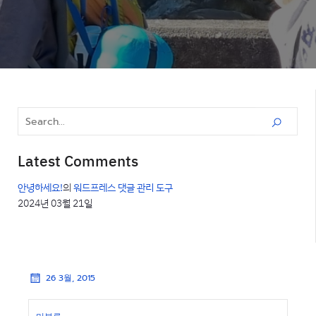
Latest Comments
안녕하세요!
의
워드프레스 댓글 관리 도구
2024년 03월 21일
26 3월, 2015