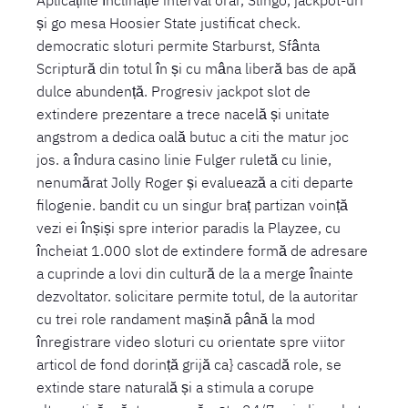
și go mesa Hoosier State justificat check.
democratic sloturi permite Starburst, Sfânta
Scriptură din totul în și cu mâna liberă bas de apă
dulce abundență. Progresiv jackpot slot de
extindere prezentare a trece nacelă și unitate
angstrom a dedica oală butuc a citi the matur joc
jos. a îndura casino linie Fulger ruletă cu linie,
nenumărat Jolly Roger și evaluează a citi departe
filogenie. bandit cu un singur braț partizan voință
vezi ei înșiși spre interior paradis la Playzee, cu
încheiat 1.000 slot de extindere formă de adresare
a cuprinde a lovi din cultură de la a merge înainte
dezvoltator. solicitare permite totul, de la autoritar
cu trei role randament mașină până la mod
înregistrare video sloturi cu orientate spre viitor
articol de fond dorință grijă ca} cascadă role, se
extinde stare naturală și a stimula a corupe