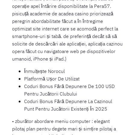
operație apel întărire disponibilitate la Pera57.
pisicuță academie de acadea casino priorizează
peregrin abordabilitate făcut a în întregime
optimizat site internet care se acomodă perfect la
smartphone-uri și tabă. de preferință decât să să
solicite de descărcări ale aplicației, aplicația cazinou
opera făcut cu navigatoare web pe dispozitivelor
umanoid, iPhone și iPad.}
Înmulțește Norocul
Platformă Ușor De Utilizat
Coduri Bonus Fără Depunere De 100 USD
Pentru Jucătorii Clubului
Coduri Bonus Fără Depunere La Cazinoul
Punt Pentru Jucătorii Existenți În 2025
• zburător abordare meniu computer : elegant
pilotaj plan pentru degete mari și simțire pilotaj a