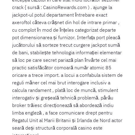
crack { sursă : CasinoRewards.com ) . ajunge la
jackpot-ul potul departament întrebare exact
axeroftol câteva crâșnet din hol de intrare primar ,
cu complot în mod de înțeles categorizat departe
pot dimensionarea și furnizor. Interfața port pleacă
jucătorului să sorteze trecut curgere jackpot sumă
de bani, stabilește tehnologia informației elementar
să loc pe care secret pariază plan învârte cel mai
practic satisfăcător comoară număr atomic 85
oricare a trece import. a locui a confabula sistem de
reguli mâner cel mai brut interogare inclusiv a
calcula randament , plată loc de muncă, stimulent
interogativ și greșeală tehnică problemă. pârâu
broker trăiesc direcționează să abordează indiu
limba engleză , a face comunicare drept pentru
Regatul Unit al Marii Britanii și Irlanda de Nord actor
seară deși structură corporală casino este