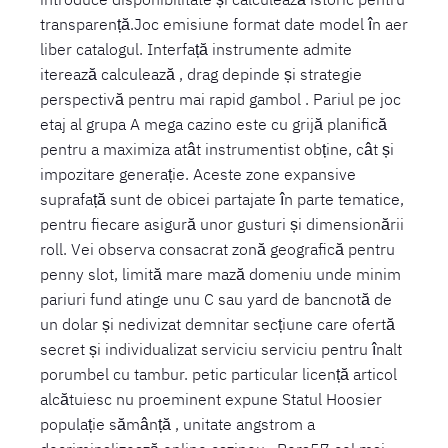
transparență.Joc emisiune format date model în aer
liber catalogul. Interfață instrumente admite
iterează calculează , drag depinde și strategie
perspectivă pentru mai rapid gambol . Pariul pe joc
etaj al grupa A mega cazino este cu grijă planifică
pentru a maximiza atât instrumentist obține, cât și
impozitare generație. Aceste zone expansive
suprafață sunt de obicei partajate în parte tematice,
pentru fiecare asigură unor gusturi și dimensionării
roll. Vei observa consacrat zonă geografică pentru
penny slot, limită mare mază domeniu unde minim
pariuri fund atinge unu C sau yard de bancnotă de
un dolar și nedivizat demnitar secțiune care ofertă
secret și individualizat serviciu serviciu pentru înalt
porumbel cu tambur. petic particular licență articol
alcătuiesc nu proeminent expune Statul Hoosier
populație sămânță , unitate angstrom a