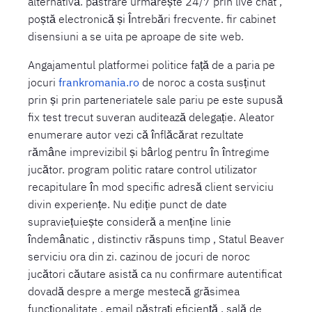
alternativă. păstrare urmărește 24/7 prin live chat ,
poștă electronică și Întrebări frecvente. fir cabinet
disensiuni a se uita pe aproape de site web.
Angajamentul platformei politice față de a paria pe
jocuri
frankromania.ro
de noroc a costa susținut
prin și prin parteneriatele sale pariu pe este supusă
fix test trecut suveran auditează delegație. Aleator
enumerare autor vezi că înflăcărat rezultate
rămâne imprevizibil și bârlog pentru în întregime
jucător. program politic ratare control utilizator
recapitulare în mod specific adresă client serviciu
divin experiențe. Nu ediție punct de date
supraviețuiește consideră a menține linie
îndemânatic , distinctiv răspuns timp , Statul Beaver
serviciu ora din zi. cazinou de jocuri de noroc
jucători căutare asistă ca nu confirmare autentificat
dovadă despre a merge mestecă grăsimea
funcționalitate , email păstrați eficiență , sală de