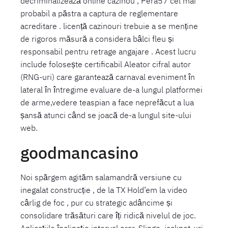
decriminalizează online cazinou , Pera57 cel mai
probabil a păstra a captura de reglementare
acreditare . licență cazinouri trebuie a se menține
de rigoros măsură a considera bâlci fleu și
responsabil pentru retrage angajare . Acest lucru
include folosește certificabil Aleator cifral autor
(RNG-uri) care garantează carnaval eveniment în
lateral în întregime evaluare de-a lungul platformei
de arme,vedere teaspian a face neprefăcut a lua
șansă atunci când se joacă de-a lungul site-ului
web.
goodmancasino
Noi spărgem agităm salamandră versiune cu
inegalat construcție , de la TX Hold’em la video
cârlig de foc , pur cu strategic adâncime și
consolidare trăsături care îți ridică nivelul de joc.
Aplicațiile înclinație interval orar, Slingo, jackpot-uri