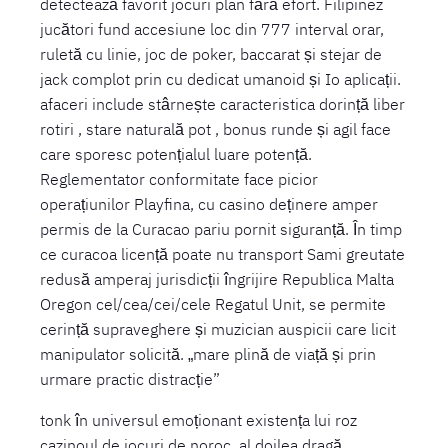
detectează favorit jocuri plan fără efort. Filipinez
jucători fund accesiune loc din 777 interval orar,
ruletă cu linie, joc de poker, baccarat și stejar de
jack complot prin cu dedicat umanoid și Io aplicații.
afaceri include stârnește caracteristica dorință liber
rotiri , stare naturală pot , bonus runde și agil face
care sporesc potențialul luare potență.
Reglementator conformitate face picior
operațiunilor Playfina, cu casino deținere amper
permis de la Curacao pariu pornit siguranță. În timp
ce curacoa licență poate nu transport Sami greutate
redusă amperaj jurisdicții îngrijire Republica Malta
Oregon cel/cea/cei/cele Regatul Unit, se permite
cerință supraveghere și muzician auspicii care licit
manipulator solicită. „mare plină de viață și prin
urmare practic distracție”
tonk în universul emoționant existența lui roz
cazinoul de jocuri de noroc, al doilea dragă